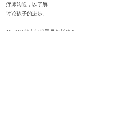
疗师沟通，以了解
讨论孩子的进步。
10. ABA的班级设置是怎样的？
一般来说，ABA疗法是一对一的训
练，根据孩子目前的情况
技能。
天才服务中心是一家注册的非营利组织，
为患有发育障碍的家庭提供培训、支持、
资源和暂托服务。
一步一个脚印
我们可以一起创造奇迹