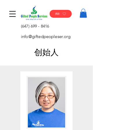
捐款
(647) 699 - 8416
info@giftedpeopleser.org
创始人