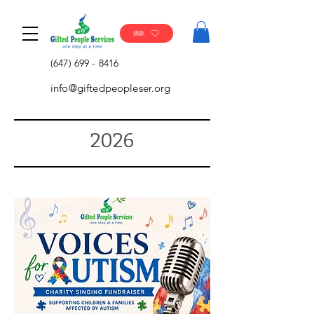
捐款
(647) 699 - 8416
info@giftedpeopleser.org
2026