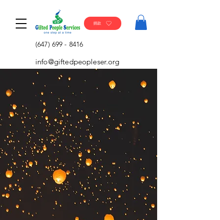
捐款
(647) 699 - 8416
info@giftedpeopleser.org