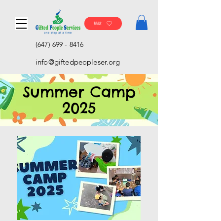
捐款
(647) 699 - 8416
info@giftedpeopleser.org
Summer Camp
2025