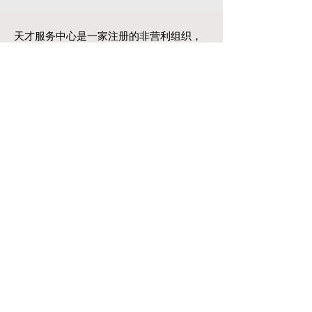
天才服务中心是一家注册的非营利组织，
为患有发育障碍的家庭提供培训、支持、
资源和暂托服务。
一步一个脚印
我们可以一起创造奇迹
250 Ferrier St unit C,
Markham, ON L3R 2Z5
Phone:
647-699-8416
Email:
info@giftedpeopleser.org
Website:
www.giftedpeopleser.org
Gifted People Services - © 2024 Privacy and
Disclaimer