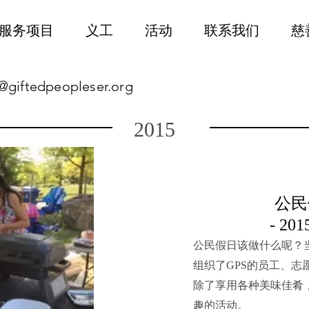
服务项目
义工
活动
联系我们
慈
@giftedpeopleser.org
2015
公民
- 2
公民假日该做什么呢？
组织了GPS的员工、志
除了享用各种美味佳肴
趣的活动。