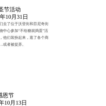
圣节活动
14年10月31日
们去了位于沃登街和芬尼奇街
物中心参加“不给糖就捣蛋”活
，他们装扮起来，逛了各个商
…或者被捉弄。
感恩节
14年10月13日