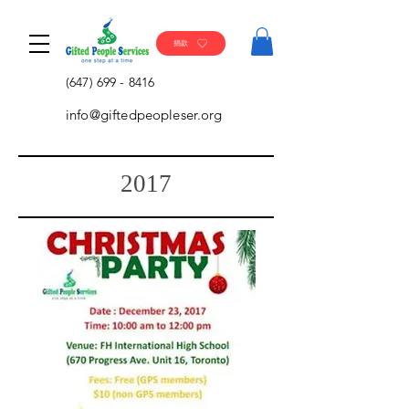
捐款
(647) 699 - 8416
info@giftedpeopleser.org
2017