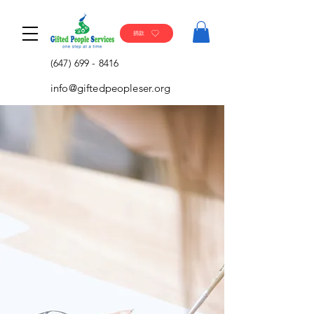
捐款
(647) 699 - 8416
info@giftedpeopleser.org