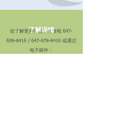
了解详情
欲了解更多信息，请致电
647-
699-8416
/
647-978-8416
或通过
电子邮件：
info@giftedpeopleser.org
或点击下面联系我们：
点击这里