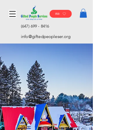
捐款
(647) 699 - 8416
info@giftedpeopleser.org